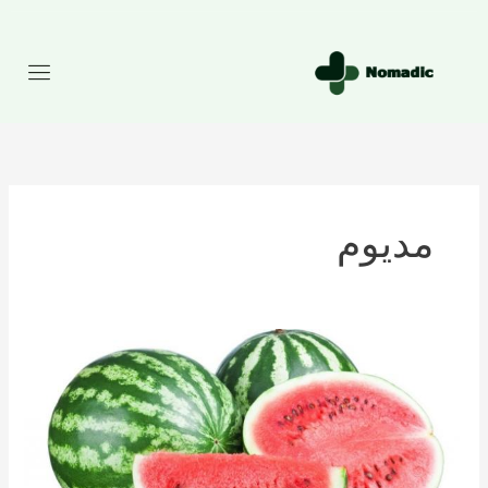
رش
ه
حتوا
مدیوم
تعداد
کالری
موجود
در
هندوانه