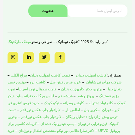
عضویت
کپی رایت © 2025
کلینیک
نومادیک – طراحی و سئو
میخک مارکتینگ
I
L
T
F
n
i
w
a
s
n
i
c
t
k
t
e
a
e
t
b
همکاران:
کاشت ایمپلنت دندان
–
قیمت کاشت ایمپلنت دندان
–
چراغ الکلی
–
g
d
e
o
r
i
r
o
شرکت مهاجرتی شاهان
–
خرید قرص فیتو اصل
–
کاشت ابرو
–
بهترین خمیر
a
n
k
دندان دنیا
–
بهترین دکتر کامپوزیت دندان
–
اقامت دیجیتال نومد اسپانیا
–
نمونه
m
-
-
i
f
رژیم فستینگ
–
پروتز چشم
–
شیشه خم
–
لباس بچگانه دخترانه سایت نیکو
n
کودک
–
کادو تولد دخترانه
–
کاپشن پسرانه
–
نیکو کودک
–
خرید قرص لاغری فن
کیو
–
تهران اسکرین پنل
–
اطلس بار
–
لابراتوار چاپ عکس نورقائم
–
تست
ترس پیش از ازدواج + تحلیل رایگان
–
لابراتوار چاپ عکس نورقائم
–
بهترین
کلینیک فیزیو تراپی در تهران
–
پمپ هیدرولیک دنده ای
–
کربنات کلسیم برای
پروفیل UPVC
–
دکتر سارا طالبی پور نیکو متخصص اطفال و نوزادان
–
خرید