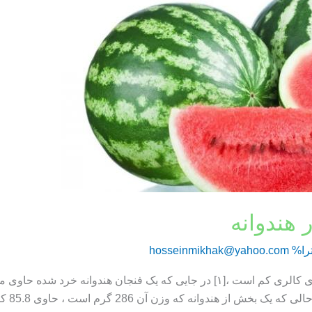
 هندوانه
را%
hosseinmikhak@yahoo.com