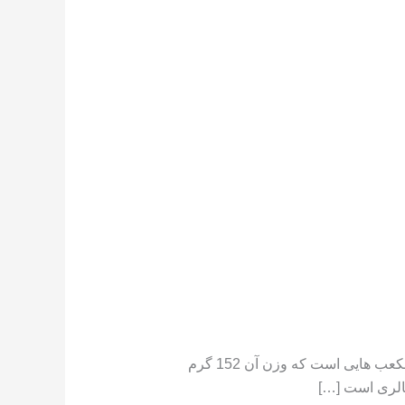
تعداد کالری موجود در هندوانه هندوانه دارای کالری کم است ،[١] در جایی که یک فنجان هندوانه خرد شده حاوی مکعب هایی است که وزن آن 152 گرم