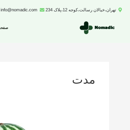
رش
تهران،خیالان رسالت،کوجه 12،پلاک 234
info@nomadic.com
ه
حتوا
صفحه
مدت
تعداد