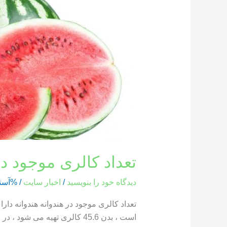
کالری
موجود
در
هندوانه
تعداد کالری موجود در
دیدگاه‌ خود را بنویسید
/
اخبار سایت
/ %آست
است ، بدن 45.6 کالری تهیه می شود ، در حالی که یک بخش از هندوانه که وزن آن 286 گرم است ، حاوی 85.8 کالری است […]