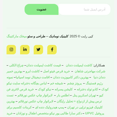
عضویت
کپی رایت © 2025
کلینیک
نومادیک – طراحی و سئو
میخک مارکتینگ
I
L
T
F
n
i
w
a
s
n
i
c
t
k
t
e
a
e
t
b
همکاران:
کاشت ایمپلنت دندان
–
قیمت کاشت ایمپلنت دندان
–
چراغ الکلی
–
g
d
e
o
r
i
r
o
شرکت مهاجرتی شاهان
–
خرید قرص فیتو اصل
–
کاشت ابرو
–
بهترین خمیر
a
n
k
دندان دنیا
–
بهترین دکتر کامپوزیت دندان
–
اقامت دیجیتال نومد اسپانیا
–
نمونه
m
-
-
i
f
رژیم فستینگ
–
پروتز چشم
–
شیشه خم
–
لباس بچگانه دخترانه سایت نیکو
n
کودک
–
کادو تولد دخترانه
–
کاپشن پسرانه
–
نیکو کودک
–
خرید قرص لاغری فن
کیو
–
تهران اسکرین پنل
–
اطلس بار
–
لابراتوار چاپ عکس نورقائم
–
تست
ترس پیش از ازدواج + تحلیل رایگان
–
لابراتوار چاپ عکس نورقائم
–
بهترین
کلینیک فیزیو تراپی در تهران
–
پمپ هیدرولیک دنده ای
–
کربنات کلسیم برای
پروفیل UPVC
–
دکتر سارا طالبی پور نیکو متخصص اطفال و نوزادان
–
خرید