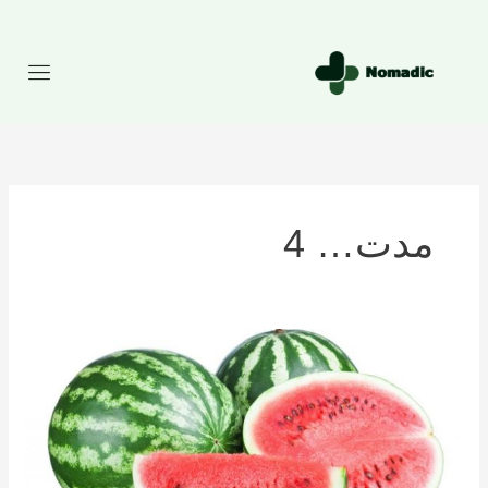
رش
ه
حتوا
مدت… 4
تعداد
کالری
موجود
در
هندوانه