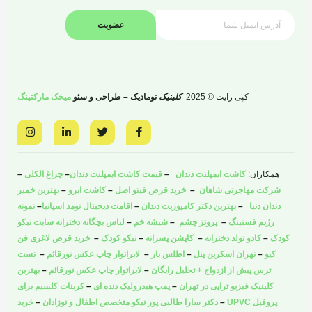
عضویت
کپی رایت © 2025
کلینیک
نومادیک – طراحی و سئو
میخک مارکتینگ
I
L
T
F
n
i
w
a
s
n
i
c
t
k
t
e
a
e
t
b
همکاران:
کاشت ایمپلنت دندان
–
قیمت کاشت ایمپلنت دندان
–
چراغ الکلی
–
g
d
e
o
r
i
r
o
شرکت مهاجرتی شاهان
–
خرید قرص فیتو اصل
–
کاشت ابرو
–
بهترین خمیر
a
n
k
دندان دنیا
–
بهترین دکتر کامپوزیت دندان
–
اقامت دیجیتال نومد اسپانیا
–
نمونه
m
-
-
i
f
رژیم فستینگ
–
پروتز چشم
–
شیشه خم
–
لباس بچگانه دخترانه سایت نیکو
n
کودک
–
کادو تولد دخترانه
–
کاپشن پسرانه
–
نیکو کودک
–
خرید قرص لاغری فن
کیو
–
تهران اسکرین پنل
–
اطلس بار
–
لابراتوار چاپ عکس نورقائم
–
تست
ترس پیش از ازدواج + تحلیل رایگان
–
لابراتوار چاپ عکس نورقائم
–
بهترین
کلینیک فیزیو تراپی در تهران
–
پمپ هیدرولیک دنده ای
–
کربنات کلسیم برای
پروفیل UPVC
–
دکتر سارا طالبی پور نیکو متخصص اطفال و نوزادان
–
خرید