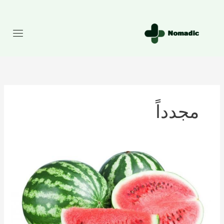
رش
ه
حتوا
مجدداً
تعداد
کالری
موجود
در
هندوانه