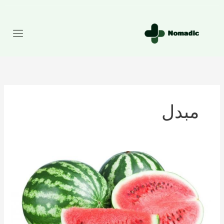
رش
ه
حتوا
مبدل
تعداد
کالری
موجود
در
هندوانه