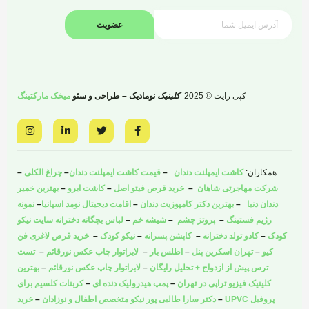
عضویت
کپی رایت © 2025
کلینیک
نومادیک – طراحی و سئو
میخک مارکتینگ
I
L
T
F
n
i
w
a
s
n
i
c
t
k
t
e
a
e
t
b
همکاران:
کاشت ایمپلنت دندان
–
قیمت کاشت ایمپلنت دندان
–
چراغ الکلی
–
g
d
e
o
r
i
r
o
شرکت مهاجرتی شاهان
–
خرید قرص فیتو اصل
–
کاشت ابرو
–
بهترین خمیر
a
n
k
دندان دنیا
–
بهترین دکتر کامپوزیت دندان
–
اقامت دیجیتال نومد اسپانیا
–
نمونه
m
-
-
i
f
رژیم فستینگ
–
پروتز چشم
–
شیشه خم
–
لباس بچگانه دخترانه سایت نیکو
n
کودک
–
کادو تولد دخترانه
–
کاپشن پسرانه
–
نیکو کودک
–
خرید قرص لاغری فن
کیو
–
تهران اسکرین پنل
–
اطلس بار
–
لابراتوار چاپ عکس نورقائم
–
تست
ترس پیش از ازدواج + تحلیل رایگان
–
لابراتوار چاپ عکس نورقائم
–
بهترین
کلینیک فیزیو تراپی در تهران
–
پمپ هیدرولیک دنده ای
–
کربنات کلسیم برای
پروفیل UPVC
–
دکتر سارا طالبی پور نیکو متخصص اطفال و نوزادان
–
خرید