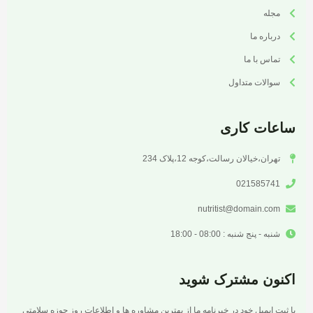
مجله
درباره ما
تماس با ما
سوالات متداول
ساعات کاری
تهران،خیالان رسالت،کوجه 12،پلاک 234
021585741
nutritist@domain.com
شنبه - پنج شنبه : 08:00 - 18:00
اکنون مشترک شوید
با ثبت ایمیل خود در خبرنامه ما از بهترین مشاوره ها و اطلاعات روز حوزه سلامتی