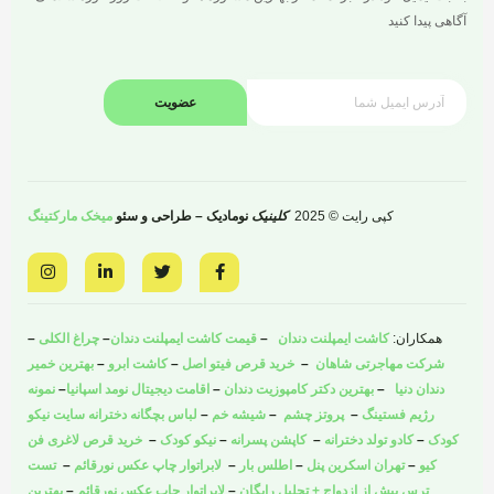
آگاهی پیدا کنید
عضویت
کپی رایت © 2025
کلینیک
نومادیک – طراحی و سئو
میخک مارکتینگ
I
L
T
F
n
i
w
a
s
n
i
c
t
k
t
e
a
e
t
b
همکاران:
کاشت ایمپلنت دندان
–
قیمت کاشت ایمپلنت دندان
–
چراغ الکلی
–
g
d
e
o
r
i
r
o
شرکت مهاجرتی شاهان
–
خرید قرص فیتو اصل
–
کاشت ابرو
–
بهترین خمیر
a
n
k
دندان دنیا
–
بهترین دکتر کامپوزیت دندان
–
اقامت دیجیتال نومد اسپانیا
–
نمونه
m
-
-
i
f
رژیم فستینگ
–
پروتز چشم
–
شیشه خم
–
لباس بچگانه دخترانه سایت نیکو
n
کودک
–
کادو تولد دخترانه
–
کاپشن پسرانه
–
نیکو کودک
–
خرید قرص لاغری فن
کیو
–
تهران اسکرین پنل
–
اطلس بار
–
لابراتوار چاپ عکس نورقائم
–
تست
ترس پیش از ازدواج + تحلیل رایگان
–
لابراتوار چاپ عکس نورقائم
–
بهترین