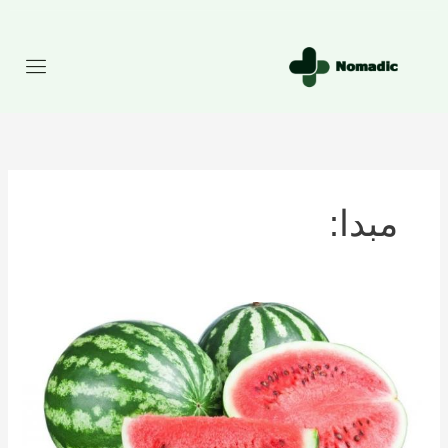
رش
ه
حتوا
مبدا:
تعداد
کالری
موجود
در
هندوانه