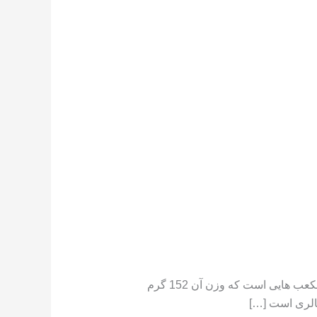
تعداد کالری موجود در هندوانه هندوانه دارای کالری کم است ،[١] در جایی که یک فنجان هندوانه خرد شده حاوی مکعب هایی است که وزن آن 152 گرم