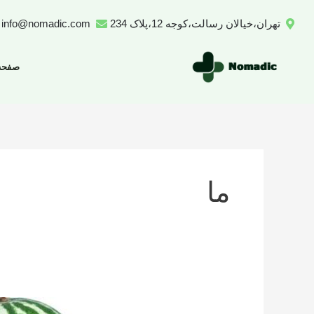
رش
تهران،خیالان رسالت،کوجه 12،پلاک 234
info@nomadic.com
ه
حتوا
صفحه
ما
تعداد