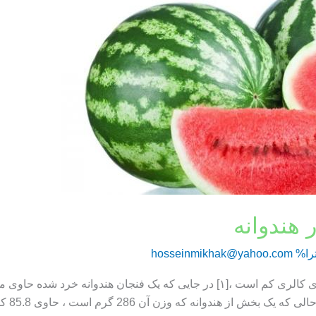
 هندوانه
را%
hosseinmikhak@yahoo.com