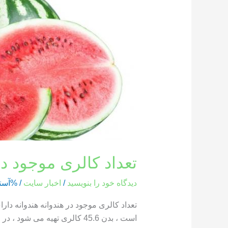
کالری
موجود
در
هندوانه
تعداد کالری موجود در
دیدگاه‌ خود را بنویسید
/
اخبار سایت
/ %آست
است ، بدن 45.6 کالری تهیه می شود ، در حالی که یک بخش از هندوانه که وزن آن 286 گرم است ، حاوی 85.8 کالری است […]