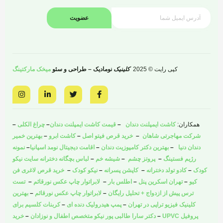
عضویت
کپی رایت © 2025
کلینیک
نومادیک – طراحی و سئو
میخک مارکتینگ
I
L
T
F
n
i
w
a
s
n
i
c
t
k
t
e
a
e
t
b
همکاران:
کاشت ایمپلنت دندان
–
قیمت کاشت ایمپلنت دندان
–
چراغ الکلی
–
g
d
e
o
r
i
r
o
شرکت مهاجرتی شاهان
–
خرید قرص فیتو اصل
–
کاشت ابرو
–
بهترین خمیر
a
n
k
دندان دنیا
–
بهترین دکتر کامپوزیت دندان
–
اقامت دیجیتال نومد اسپانیا
–
نمونه
m
-
-
i
f
رژیم فستینگ
–
پروتز چشم
–
شیشه خم
–
لباس بچگانه دخترانه سایت نیکو
n
کودک
–
کادو تولد دخترانه
–
کاپشن پسرانه
–
نیکو کودک
–
خرید قرص لاغری فن
کیو
–
تهران اسکرین پنل
–
اطلس بار
–
لابراتوار چاپ عکس نورقائم
–
تست
ترس پیش از ازدواج + تحلیل رایگان
–
لابراتوار چاپ عکس نورقائم
–
بهترین
کلینیک فیزیو تراپی در تهران
–
پمپ هیدرولیک دنده ای
–
کربنات کلسیم برای
پروفیل UPVC
–
دکتر سارا طالبی پور نیکو متخصص اطفال و نوزادان
–
خرید