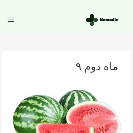
رش
ه
حتوا
ماه دوم ۹
تعداد
کالری
موجود
در
هندوانه