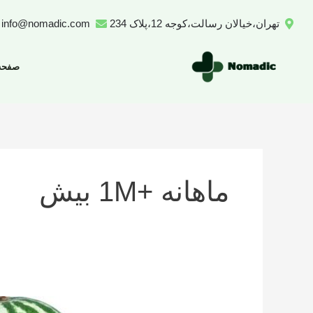
رش
تهران،خیالان رسالت،کوجه 12،پلاک 234
info@nomadic.com
ه
حتوا
صفحه
ماهانه +1M بیش
تعداد