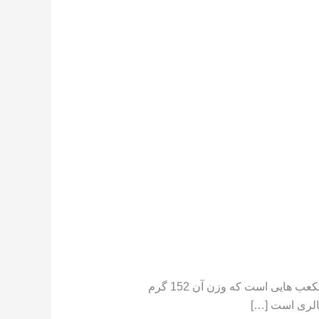
تعداد کالری موجود در هندوانه هندوانه دارای کالری کم است ،[١] در جایی که یک فنجان هندوانه خرد شده حاوی مکعب هایی است که وزن آن 152 گرم