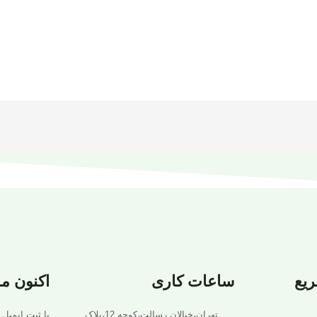
یع
ساعات کاری
اکنون م
تهران،خیالان رسالت،کوجه 12،پلاک
با ثبت ایمیل 