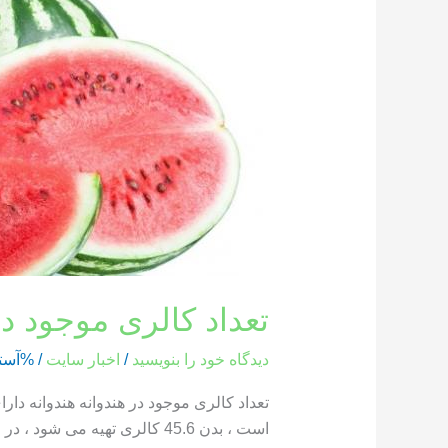
کالری
موجود
در
هندوانه
تعداد کالری موجود در
دیدگاه‌ خود را بنویسید
/
اخبار سایت
/ %آست
است ، بدن 45.6 کالری تهیه می شود ، در حالی که یک بخش از هندوانه که وزن آن 286 گرم است ، حاوی 85.8 کالری است […]