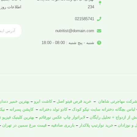
234
اطلاعات روز 
021585741
nutritist@domain.com
شنبه - پنج شنبه : 08:00 - 18:00
رکت مهاجرتی شاهان
–
خرید قرص فیتو اصل
–
کاشت ابرو
–
بهترین خمیر دندان 
لباس بچگانه دخترانه سایت نیکو کودک
–
کادو تولد دخترانه
–
کاپشن پسرانه
–
نیک
از ازدواج + تحلیل رایگان
–
لابراتوار چاپ عکس نورقائم
–
بهترین کلینیک فیزیو ت
 و نوزادان
–
خرید نوارتیپ پلاکدار
–
باربری صادقیه
–
قیمت مرغ سمین در تهران
–