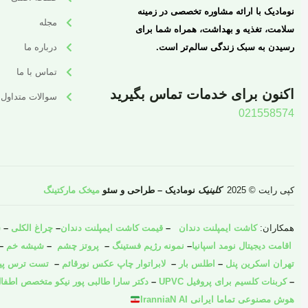
نومادیک با ارائه مشاوره تخصصی در زمینه
مجله
سلامت، تغذیه و بهداشت، همراه شما برای
رسیدن به سبک زندگی سالم‌تر است.
درباره ما
تماس با ما
اکنون برای خدمات تماس بگیرید
سوالات متداول
021558574
کپی رایت © 2025
کلینیک
نومادیک – طراحی و سئو
میخک مارکتینگ
همکاران:
کاشت ایمپلنت دندان
–
قیمت کاشت ایمپلنت دندان
–
چراغ الکلی
–
ش
اقامت دیجیتال نومد اسپانیا
–
نمونه رژیم فستینگ
–
پروتز چشم
–
شیشه خم
–
تهران اسکرین پنل
–
اطلس بار
–
لابراتوار چاپ عکس نورقائم
–
تست ترس پیش 
–
کربنات کلسیم برای پروفیل UPVC
–
دکتر سارا طالبی پور نیکو متخصص اطفال
هوش مصنوعی تماما ایرانی IranniaN AI