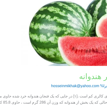
 هندوانه
را%
hosseinmikhak@yahoo.com