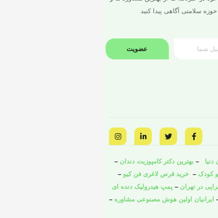
حوزه سلامتی آگاهی پیدا کنید
عضویت
I
L
T
F
n
i
w
a
s
n
i
c
t
k
t
e
a
e
t
b
دنیا
–
بهترین دکتر کامپوزیت دندان
–
g
d
e
o
و کودک
o
–
r
i
خرید قرص لاغری فن کیو
–
r
a
n
k
راپی در تهران
–
پمپ هیدرولیک دنده ای
m
-
-
i
f
ایرانیان اولین هوش مصنوعی مشاوره
–
n