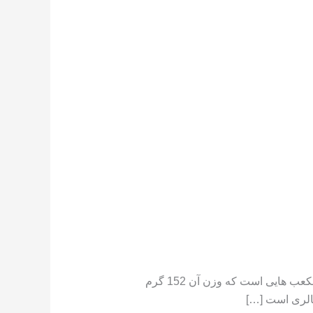
تعداد کالری موجود در هندوانه هندوانه دارای کالری کم است ،[١] در جایی که یک فنجان هندوانه خرد شده حاوی مکعب هایی است که وزن آن 152 گرم