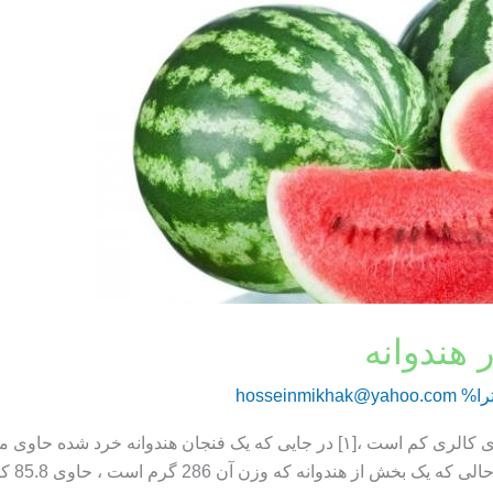
 هندوانه
را%
hosseinmikhak@yahoo.com