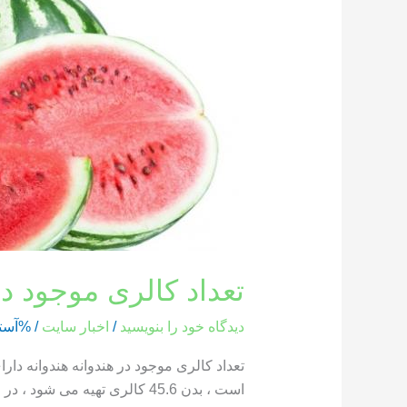
کالری
موجود
در
هندوانه
تعداد کالری موجود در
دیدگاه‌ خود را بنویسید
/
اخبار سایت
/ %آست
است ، بدن 45.6 کالری تهیه می شود ، در حالی که یک بخش از هندوانه که وزن آن 286 گرم است ، حاوی 85.8 کالری است […]