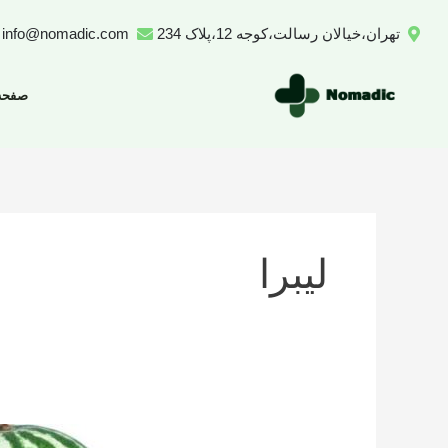
رش
تهران،خیالان رسالت،کوجه 12،پلاک 234
info@nomadic.com
ه
حتوا
صفحه
لیبرا
تعداد