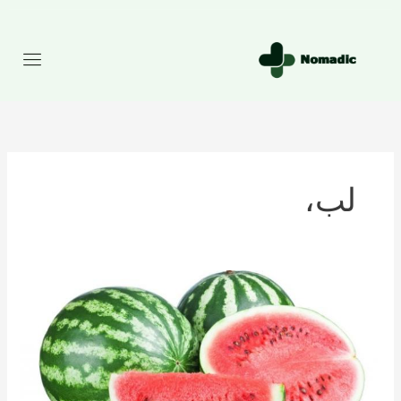
رش
ه
حتوا
لب،
تعداد
کالری
موجود
در
هندوانه