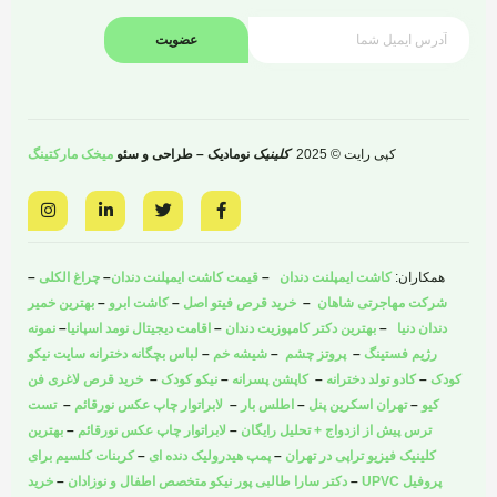
عضویت
کپی رایت © 2025
کلینیک
نومادیک – طراحی و سئو
میخک مارکتینگ
I
L
T
F
n
i
w
a
s
n
i
c
t
k
t
e
a
e
t
b
همکاران:
کاشت ایمپلنت دندان
–
قیمت کاشت ایمپلنت دندان
–
چراغ الکلی
–
g
d
e
o
r
i
r
o
شرکت مهاجرتی شاهان
–
خرید قرص فیتو اصل
–
کاشت ابرو
–
بهترین خمیر
a
n
k
دندان دنیا
–
بهترین دکتر کامپوزیت دندان
–
اقامت دیجیتال نومد اسپانیا
–
نمونه
m
-
-
i
f
رژیم فستینگ
–
پروتز چشم
–
شیشه خم
–
لباس بچگانه دخترانه سایت نیکو
n
کودک
–
کادو تولد دخترانه
–
کاپشن پسرانه
–
نیکو کودک
–
خرید قرص لاغری فن
کیو
–
تهران اسکرین پنل
–
اطلس بار
–
لابراتوار چاپ عکس نورقائم
–
تست
ترس پیش از ازدواج + تحلیل رایگان
–
لابراتوار چاپ عکس نورقائم
–
بهترین
کلینیک فیزیو تراپی در تهران
–
پمپ هیدرولیک دنده ای
–
کربنات کلسیم برای
پروفیل UPVC
–
دکتر سارا طالبی پور نیکو متخصص اطفال و نوزادان
–
خرید