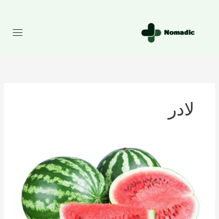
رش
ه
حتوا
لادر
تعداد
کالری
موجود
در
هندوانه