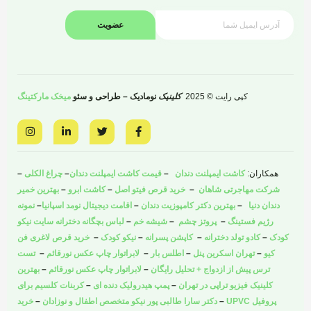
عضویت
کپی رایت © 2025
کلینیک
نومادیک – طراحی و سئو
میخک مارکتینگ
I
L
T
F
n
i
w
a
s
n
i
c
t
k
t
e
a
e
t
b
همکاران:
کاشت ایمپلنت دندان
–
قیمت کاشت ایمپلنت دندان
–
چراغ الکلی
–
g
d
e
o
r
i
r
o
شرکت مهاجرتی شاهان
–
خرید قرص فیتو اصل
–
کاشت ابرو
–
بهترین خمیر
a
n
k
دندان دنیا
–
بهترین دکتر کامپوزیت دندان
–
اقامت دیجیتال نومد اسپانیا
–
نمونه
m
-
-
i
f
رژیم فستینگ
–
پروتز چشم
–
شیشه خم
–
لباس بچگانه دخترانه سایت نیکو
n
کودک
–
کادو تولد دخترانه
–
کاپشن پسرانه
–
نیکو کودک
–
خرید قرص لاغری فن
کیو
–
تهران اسکرین پنل
–
اطلس بار
–
لابراتوار چاپ عکس نورقائم
–
تست
ترس پیش از ازدواج + تحلیل رایگان
–
لابراتوار چاپ عکس نورقائم
–
بهترین
کلینیک فیزیو تراپی در تهران
–
پمپ هیدرولیک دنده ای
–
کربنات کلسیم برای
پروفیل UPVC
–
دکتر سارا طالبی پور نیکو متخصص اطفال و نوزادان
–
خرید