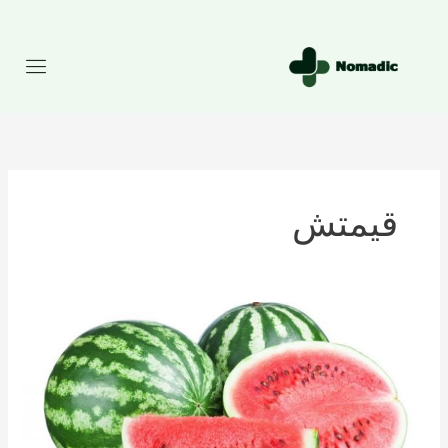
رش
ه
حتوا
قیمتش
تعداد
کالری
موجود
در
هندوانه