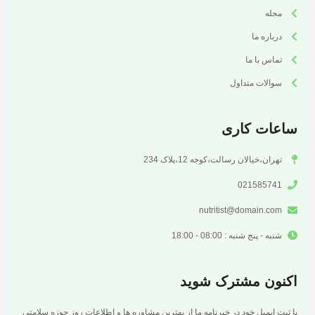
مجله
درباره ما
تماس با ما
سوالات متداول
ساعات کاری
تهران،خیالان رسالت،کوجه 12،پلاک 234
021585741
nutritist@domain.com
شنبه - پنج شنبه : 08:00 - 18:00
اکنون مشترک شوید
با ثبت ایمیل خود در خبرنامه ما از بهترین مشاوره ها و اطلاعات روز حوزه سلامتی