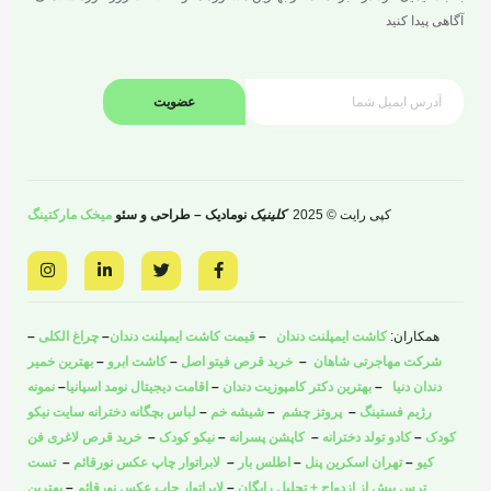
آگاهی پیدا کنید
عضویت
کپی رایت © 2025
کلینیک
نومادیک – طراحی و سئو
میخک مارکتینگ
I
L
T
F
n
i
w
a
s
n
i
c
t
k
t
e
a
e
t
b
همکاران:
کاشت ایمپلنت دندان
–
قیمت کاشت ایمپلنت دندان
–
چراغ الکلی
–
g
d
e
o
r
i
r
o
شرکت مهاجرتی شاهان
–
خرید قرص فیتو اصل
–
کاشت ابرو
–
بهترین خمیر
a
n
k
دندان دنیا
–
بهترین دکتر کامپوزیت دندان
–
اقامت دیجیتال نومد اسپانیا
–
نمونه
m
-
-
i
f
رژیم فستینگ
–
پروتز چشم
–
شیشه خم
–
لباس بچگانه دخترانه سایت نیکو
n
کودک
–
کادو تولد دخترانه
–
کاپشن پسرانه
–
نیکو کودک
–
خرید قرص لاغری فن
کیو
–
تهران اسکرین پنل
–
اطلس بار
–
لابراتوار چاپ عکس نورقائم
–
تست
ترس پیش از ازدواج + تحلیل رایگان
–
لابراتوار چاپ عکس نورقائم
–
بهترین