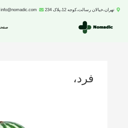
رش
تهران،خیالان رسالت،کوجه 12،پلاک 234
info@nomadic.com
ه
حتوا
صفحه
فرد،
تعداد