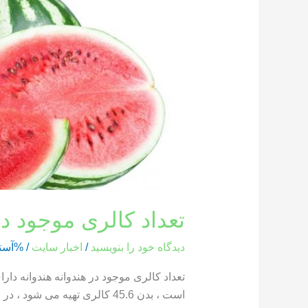
کالری
موجود
در
هندوانه
تعداد کالری موجود در
دیدگاه‌ خود را بنویسید
/
اخبار سایت
/ %آست
است ، بدن 45.6 کالری تهیه می شود ، در حالی که یک بخش از هندوانه که وزن آن 286 گرم است ، حاوی 85.8 کالری است […]