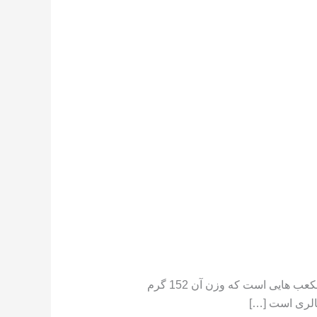
تعداد کالری موجود در هندوانه هندوانه دارای کالری کم است ،[١] در جایی که یک فنجان هندوانه خرد شده حاوی مکعب هایی است که وزن آن 152 گرم