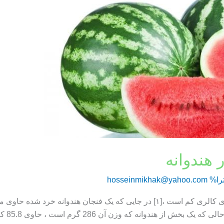
 هندوانه
را%
hosseinmikhak@yahoo.com