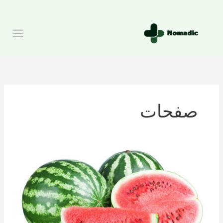
رش
ه
حتوا
صفحات
تعداد
کالری
موجود
در
هندوانه