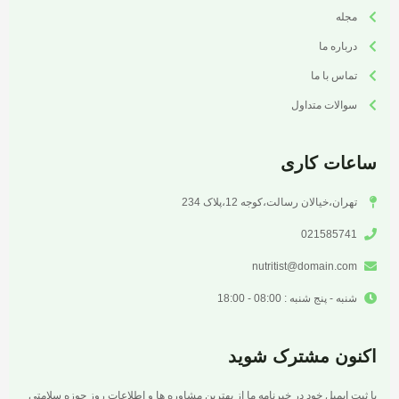
مجله
درباره ما
تماس با ما
سوالات متداول
ساعات کاری
تهران،خیالان رسالت،کوجه 12،پلاک 234
021585741
nutritist@domain.com
شنبه - پنج شنبه : 08:00 - 18:00
اکنون مشترک شوید
با ثبت ایمیل خود در خبرنامه ما از بهترین مشاوره ها و اطلاعات روز حوزه سلامتی