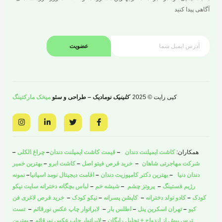
آگاهی پیدا کنید
عضویت
کپی رایت © 2025
کلینیک
نومادیک – طراحی و سئو
میخک مارکتینگ
I
L
T
F
n
i
w
a
s
n
i
c
t
k
t
e
a
e
t
b
همکاران:
کاشت ایمپلنت دندان
–
قیمت کاشت ایمپلنت دندان
–
چراغ الکلی
–
g
d
e
o
r
i
r
o
شرکت مهاجرتی شاهان
–
خرید قرص فیتو اصل
–
کاشت ابرو
–
بهترین خمیر
a
n
k
دندان دنیا
–
بهترین دکتر کامپوزیت دندان
–
اقامت دیجیتال نومد اسپانیا
–
نمونه
m
-
-
i
f
رژیم فستینگ
–
پروتز چشم
–
شیشه خم
–
لباس بچگانه دخترانه سایت نیکو
n
کودک
–
کادو تولد دخترانه
–
کاپشن پسرانه
–
نیکو کودک
–
خرید قرص لاغری فن
کیو
–
تهران اسکرین پنل
–
اطلس بار
–
لابراتوار چاپ عکس نورقائم
–
تست
ترس پیش از ازدواج + تحلیل رایگان
–
لابراتوار چاپ عکس نورقائم
–
بهترین