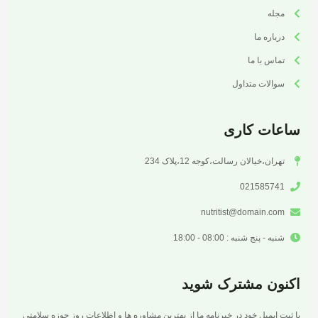
مجله
درباره ما
تماس با ما
سوالات متداول
ساعات کاری
تهران،خیالان رسالت،کوجه 12،پلاک 234
021585741
nutritist@domain.com
شنبه - پنج شنبه : 08:00 - 18:00
اکنون مشترک شوید
با ثبت ایمیل خود در خبرنامه ما از بهترین مشاوره ها و اطلاعات روز حوزه سلامتی