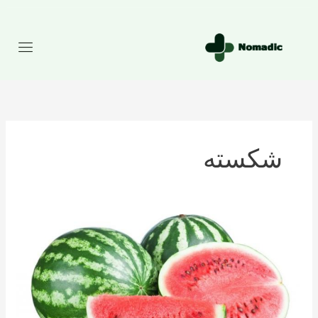
رش
ه
حتوا
شکسته
تعداد
کالری
موجود
در
هندوانه