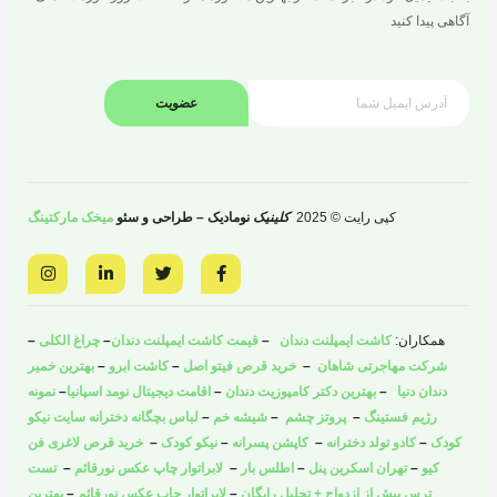
آگاهی پیدا کنید
عضویت
کپی رایت © 2025
کلینیک
نومادیک – طراحی و سئو
میخک مارکتینگ
I
L
T
F
n
i
w
a
s
n
i
c
t
k
t
e
a
e
t
b
همکاران:
کاشت ایمپلنت دندان
–
قیمت کاشت ایمپلنت دندان
–
چراغ الکلی
–
g
d
e
o
r
i
r
o
شرکت مهاجرتی شاهان
–
خرید قرص فیتو اصل
–
کاشت ابرو
–
بهترین خمیر
a
n
k
دندان دنیا
–
بهترین دکتر کامپوزیت دندان
–
اقامت دیجیتال نومد اسپانیا
–
نمونه
m
-
-
i
f
رژیم فستینگ
–
پروتز چشم
–
شیشه خم
–
لباس بچگانه دخترانه سایت نیکو
n
کودک
–
کادو تولد دخترانه
–
کاپشن پسرانه
–
نیکو کودک
–
خرید قرص لاغری فن
کیو
–
تهران اسکرین پنل
–
اطلس بار
–
لابراتوار چاپ عکس نورقائم
–
تست
ترس پیش از ازدواج + تحلیل رایگان
–
لابراتوار چاپ عکس نورقائم
–
بهترین