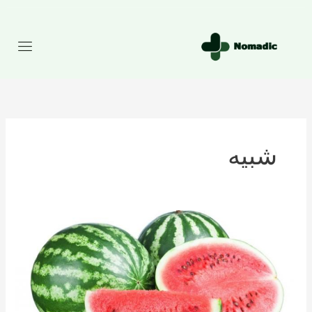
رش
ه
حتوا
شبیه
تعداد
کالری
موجود
در
هندوانه