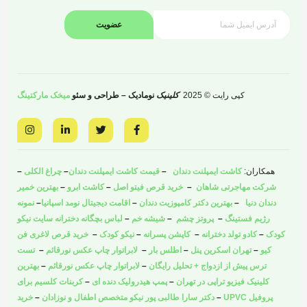
عضویت
کپی رایت © 2025
کلینیک
نومادیک – طراحی و سئو
میخک مارکتینگ
I
L
T
F
n
i
w
a
s
n
i
c
t
k
t
e
a
e
t
b
همکاران:
کاشت ایمپلنت دندان
–
قیمت کاشت ایمپلنت دندان
–
چراغ الکلی
–
g
d
e
o
r
i
r
o
شرکت مهاجرتی شاهان
–
خرید قرص فیتو اصل
–
کاشت ابرو
–
بهترین خمیر
a
n
k
دندان دنیا
–
بهترین دکتر کامپوزیت دندان
–
اقامت دیجیتال نومد اسپانیا
–
نمونه
m
-
-
i
f
رژیم فستینگ
–
پروتز چشم
–
شیشه خم
–
لباس بچگانه دخترانه سایت نیکو
n
کودک
–
کادو تولد دخترانه
–
کاپشن پسرانه
–
نیکو کودک
–
خرید قرص لاغری فن
کیو
–
تهران اسکرین پنل
–
اطلس بار
–
لابراتوار چاپ عکس نورقائم
–
تست
ترس پیش از ازدواج + تحلیل رایگان
–
لابراتوار چاپ عکس نورقائم
–
بهترین
کلینیک فیزیو تراپی در تهران
–
پمپ هیدرولیک دنده ای
–
کربنات کلسیم برای
پروفیل UPVC
–
دکتر سارا طالبی پور نیکو متخصص اطفال و نوزادان
–
خرید