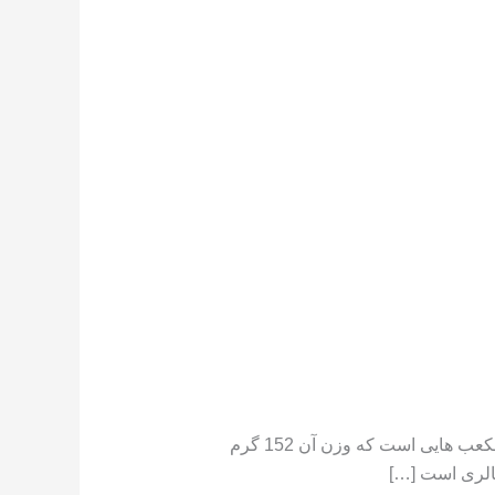
تعداد کالری موجود در هندوانه هندوانه دارای کالری کم است ،[١] در جایی که یک فنجان هندوانه خرد شده حاوی مکعب هایی است که وزن آن 152 گرم