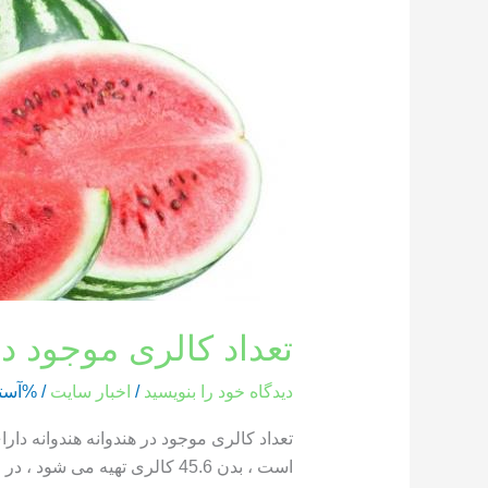
کالری
موجود
در
هندوانه
تعداد کالری موجود در
دیدگاه‌ خود را بنویسید
/
اخبار سایت
/ %آست
است ، بدن 45.6 کالری تهیه می شود ، در حالی که یک بخش از هندوانه که وزن آن 286 گرم است ، حاوی 85.8 کالری است […]