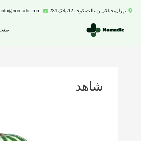
رش
تهران،خیالان رسالت،کوجه 12،پلاک 234
info@nomadic.com
ه
حتوا
صفحه
شاهد
تعداد