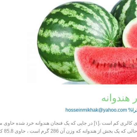
 هندوانه
را%
hosseinmikhak@yahoo.com