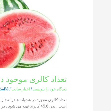
کالری
موجود
در
هندوانه
تعداد کالری موجود در
دیدگاه‌ خود را بنویسید
/
اخبار سایت
/ %آست
است ، بدن 45.6 کالری تهیه می شود ، در حالی که یک بخش از هندوانه که وزن آن 286 گرم است ، حاوی 85.8 کالری است […]