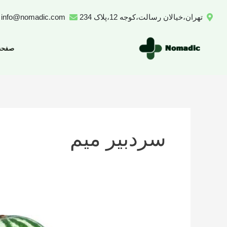
رش
تهران،خیالان رسالت،کوجه 12،پلاک 234
info@nomadic.com
ه
حتوا
صفحه
سردبیر میم
تعداد