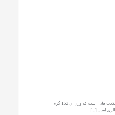
تعداد کالری موجود در هندوانه هندوانه دارای کالری کم است ،[١] در جایی که یک فنجان هندوانه خرد شده حاوی مکعب هایی است که وزن آن 152 گرم