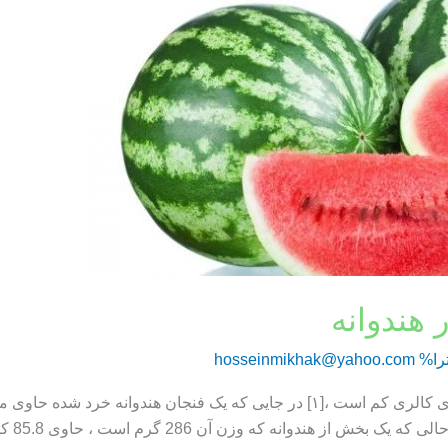
 هندوانه
را%
hosseinmikhak@yahoo.com