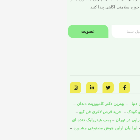
حوزه سلامتی آگاهی پیدا کنید
عضویت
I
L
T
F
n
i
w
a
s
n
i
c
t
k
t
e
a
e
t
b
دنیا
–
بهترین دکتر کامپوزیت دندان
–
g
d
e
o
و کودک
o
–
r
i
خرید قرص لاغری فن کیو
–
r
a
n
k
راپی در تهران
–
پمپ هیدرولیک دنده ای
m
-
-
i
f
ایرانیان اولین هوش مصنوعی مشاوره
–
n