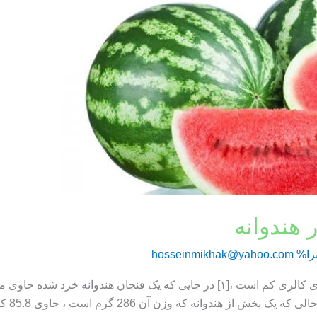
 هندوانه
را%
hosseinmikhak@yahoo.com