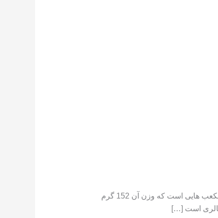
تعداد کالری موجود در هندوانه هندوانه دارای کالری کم است ،[١] در جایی که یک فنجان هندوانه خرد شده حاوی مکعب هایی است که وزن آن 152 گرم