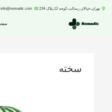
رش
تهران،خیالان رسالت،کوجه 12،پلاک 234
info@nomadic.com
ه
حتوا
صفحه
سخته
تعداد