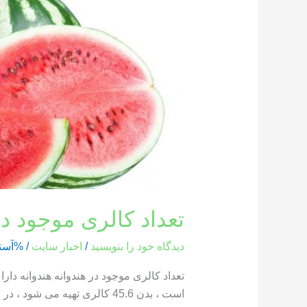
کالری
موجود
در
هندوانه
تعداد کالری موجود در
دیدگاه‌ خود را بنویسید
/
اخبار سایت
/ %آست
است ، بدن 45.6 کالری تهیه می شود ، در حالی که یک بخش از هندوانه که وزن آن 286 گرم است ، حاوی 85.8 کالری است […]