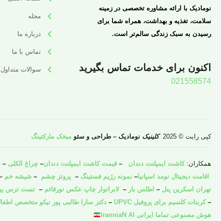
نومادیک با ارائه مشاوره تخصصی در زمینه
مجله
سلامت، تغذیه و بهداشت، همراه شما برای
رسیدن به سبک زندگی سالم‌تر است.
درباره ما
تماس با ما
اکنون برای خدمات تماس بگیرید
سوالات متداول
021558574
کپی رایت © 2025
کلینیک
نومادیک – طراحی و سئو
میخک مارکتینگ
همکاران:
کاشت ایمپلنت دندان
–
قیمت کاشت ایمپلنت دندان
–
چراغ الکلی
–
ش
اقامت دیجیتال نومد اسپانیا
–
نمونه رژیم فستینگ
–
پروتز چشم
–
شیشه خم
–
تهران اسکرین پنل
–
اطلس بار
–
لابراتوار چاپ عکس نورقائم
–
تست ترس پیش 
–
کربنات کلسیم برای پروفیل UPVC
–
دکتر سارا طالبی پور نیکو متخصص اطفال
هوش مصنوعی تماما ایرانی IranniaN AI