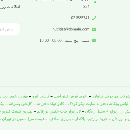
234
اطلاعات روز 
021585741
nutritist@domain.com
شنبه - پنج شنبه : 08:00 - 18:00
رکت مهاجرتی شاهان
–
خرید قرص فیتو اصل
–
کاشت ابرو
–
بهترین خمیر دندان 
لباس بچگانه دخترانه سایت نیکو کودک
–
کادو تولد دخترانه
–
کاپشن پسرانه
–
نیک
از ازدواج + تحلیل رایگان
–
لابراتوار چاپ عکس نورقائم
–
بهترین کلینیک فیزیو ت
 و نوزادان
–
خرید نوارتیپ پلاکدار
–
باربری صادقیه
–
قیمت مرغ سمین در تهران
–