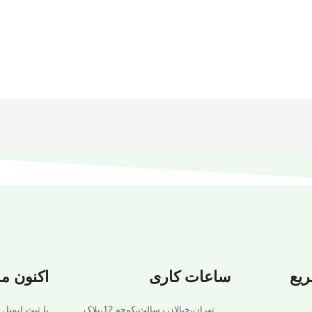
یع
ساعات کاری
اکنون م
تهران،خیالان رسالت،کوجه 12،پلاک
با ثبت ایمیل 