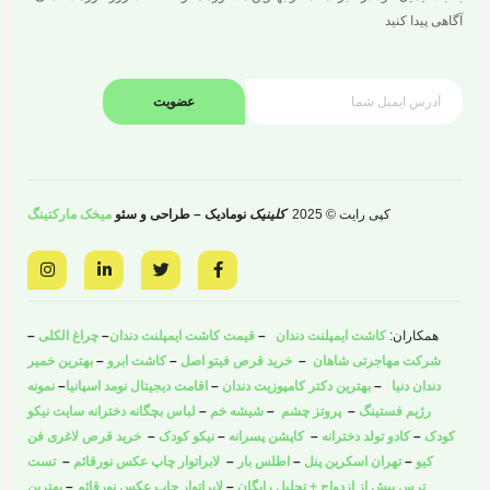
آگاهی پیدا کنید
عضویت
کپی رایت © 2025
کلینیک
نومادیک – طراحی و سئو
میخک مارکتینگ
I
L
T
F
n
i
w
a
s
n
i
c
t
k
t
e
a
e
t
b
همکاران:
کاشت ایمپلنت دندان
–
قیمت کاشت ایمپلنت دندان
–
چراغ الکلی
–
g
d
e
o
r
i
r
o
شرکت مهاجرتی شاهان
–
خرید قرص فیتو اصل
–
کاشت ابرو
–
بهترین خمیر
a
n
k
دندان دنیا
–
بهترین دکتر کامپوزیت دندان
–
اقامت دیجیتال نومد اسپانیا
–
نمونه
m
-
-
i
f
رژیم فستینگ
–
پروتز چشم
–
شیشه خم
–
لباس بچگانه دخترانه سایت نیکو
n
کودک
–
کادو تولد دخترانه
–
کاپشن پسرانه
–
نیکو کودک
–
خرید قرص لاغری فن
کیو
–
تهران اسکرین پنل
–
اطلس بار
–
لابراتوار چاپ عکس نورقائم
–
تست
ترس پیش از ازدواج + تحلیل رایگان
–
لابراتوار چاپ عکس نورقائم
–
بهترین