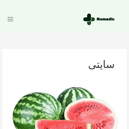
رش
ه
حتوا
سایتی
تعداد
کالری
موجود
در
هندوانه