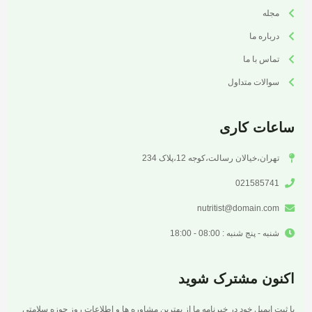
مجله
درباره ما
تماس با ما
سوالات متداول
ساعات کاری
تهران،خیالان رسالت،کوجه 12،پلاک 234
021585741
nutritist@domain.com
شنبه - پنج شنبه : 08:00 - 18:00
اکنون مشترک شوید
با ثبت ایمیل خود در خبرنامه ما از بهترین مشاوره ها و اطلاعات روز حوزه سلامتی