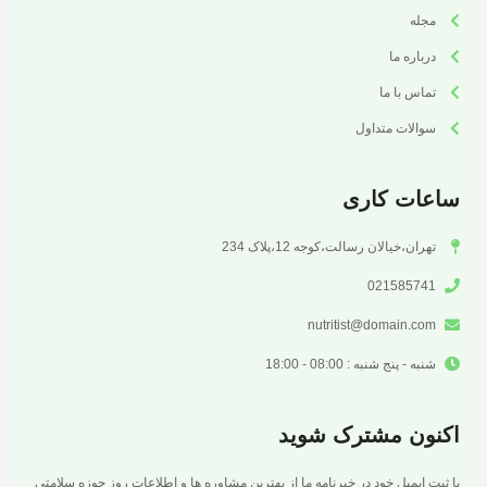
مجله
درباره ما
تماس با ما
سوالات متداول
ساعات کاری
تهران،خیالان رسالت،کوجه 12،پلاک 234
021585741
nutritist@domain.com
شنبه - پنج شنبه : 08:00 - 18:00
اکنون مشترک شوید
با ثبت ایمیل خود در خبرنامه ما از بهترین مشاوره ها و اطلاعات روز حوزه سلامتی