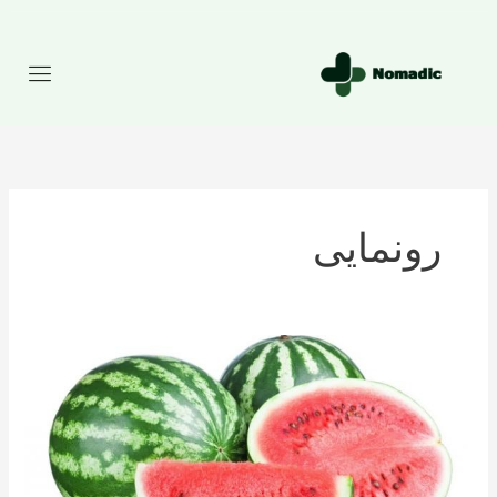
رش
ه
حتوا
رونمایی
تعداد
کالری
موجود
در
هندوانه