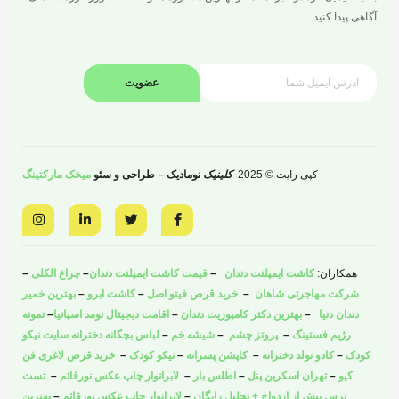
آگاهی پیدا کنید
عضویت
کپی رایت © 2025
کلینیک
نومادیک – طراحی و سئو
میخک مارکتینگ
I
L
T
F
n
i
w
a
s
n
i
c
t
k
t
e
a
e
t
b
همکاران:
کاشت ایمپلنت دندان
–
قیمت کاشت ایمپلنت دندان
–
چراغ الکلی
–
g
d
e
o
r
i
r
o
شرکت مهاجرتی شاهان
–
خرید قرص فیتو اصل
–
کاشت ابرو
–
بهترین خمیر
a
n
k
دندان دنیا
–
بهترین دکتر کامپوزیت دندان
–
اقامت دیجیتال نومد اسپانیا
–
نمونه
m
-
-
i
f
رژیم فستینگ
–
پروتز چشم
–
شیشه خم
–
لباس بچگانه دخترانه سایت نیکو
n
کودک
–
کادو تولد دخترانه
–
کاپشن پسرانه
–
نیکو کودک
–
خرید قرص لاغری فن
کیو
–
تهران اسکرین پنل
–
اطلس بار
–
لابراتوار چاپ عکس نورقائم
–
تست
ترس پیش از ازدواج + تحلیل رایگان
–
لابراتوار چاپ عکس نورقائم
–
بهترین