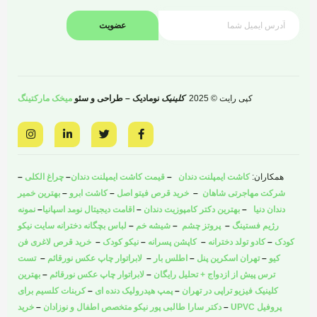
عضویت
کپی رایت © 2025
کلینیک
نومادیک – طراحی و سئو
میخک مارکتینگ
I
L
T
F
n
i
w
a
s
n
i
c
t
k
t
e
a
e
t
b
همکاران:
کاشت ایمپلنت دندان
–
قیمت کاشت ایمپلنت دندان
–
چراغ الکلی
–
g
d
e
o
r
i
r
o
شرکت مهاجرتی شاهان
–
خرید قرص فیتو اصل
–
کاشت ابرو
–
بهترین خمیر
a
n
k
دندان دنیا
–
بهترین دکتر کامپوزیت دندان
–
اقامت دیجیتال نومد اسپانیا
–
نمونه
m
-
-
i
f
رژیم فستینگ
–
پروتز چشم
–
شیشه خم
–
لباس بچگانه دخترانه سایت نیکو
n
کودک
–
کادو تولد دخترانه
–
کاپشن پسرانه
–
نیکو کودک
–
خرید قرص لاغری فن
کیو
–
تهران اسکرین پنل
–
اطلس بار
–
لابراتوار چاپ عکس نورقائم
–
تست
ترس پیش از ازدواج + تحلیل رایگان
–
لابراتوار چاپ عکس نورقائم
–
بهترین
کلینیک فیزیو تراپی در تهران
–
پمپ هیدرولیک دنده ای
–
کربنات کلسیم برای
پروفیل UPVC
–
دکتر سارا طالبی پور نیکو متخصص اطفال و نوزادان
–
خرید