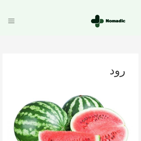
رش
ه
حتوا
رود
تعداد
کالری
موجود
در
هندوانه