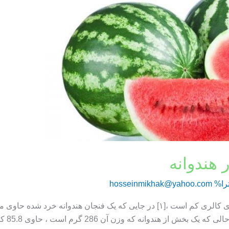
 هندوانه
را%
hosseinmikhak@yahoo.com