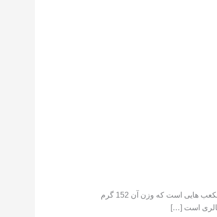
تعداد کالری موجود در هندوانه هندوانه دارای کالری کم است ،[١] در جایی که یک فنجان هندوانه خرد شده حاوی مکعب هایی است که وزن آن 152 گرم