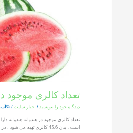
کالری
موجود
در
هندوانه
تعداد کالری موجود در
دیدگاه‌ خود را بنویسید
/
اخبار سایت
/ %آست
است ، بدن 45.6 کالری تهیه می شود ، در حالی که یک بخش از هندوانه که وزن آن 286 گرم است ، حاوی 85.8 کالری است […]