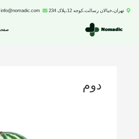
رش
تهران،خیالان رسالت،کوجه 12،پلاک 234
info@nomadic.com
ه
حتوا
صفحه
دوم
تعداد