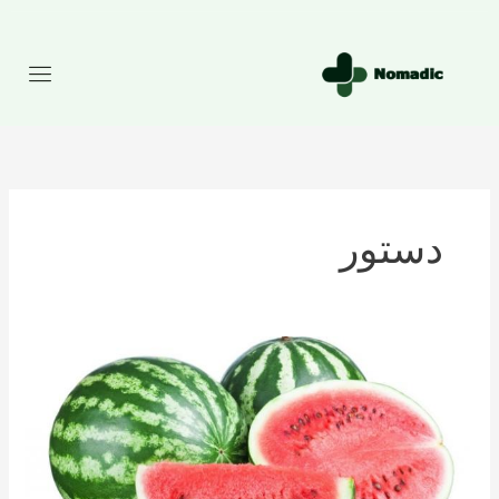
رش
ه
حتوا
دستور
تعداد
کالری
موجود
در
هندوانه