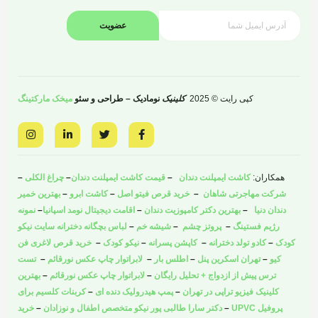
عضویت
کپی رایت © 2025
کلینیک
نومادیک – طراحی و سئو
میخک مارکتینگ
I
L
T
F
n
i
w
a
s
n
i
c
t
k
t
e
a
e
t
b
همکاران:
کاشت ایمپلنت دندان
–
قیمت کاشت ایمپلنت دندان
–
چراغ الکلی
–
g
d
e
o
r
i
r
o
شرکت مهاجرتی شاهان
–
خرید قرص فیتو اصل
–
کاشت ابرو
–
بهترین خمیر
a
n
k
دندان دنیا
–
بهترین دکتر کامپوزیت دندان
–
اقامت دیجیتال نومد اسپانیا
–
نمونه
m
-
-
i
f
رژیم فستینگ
–
پروتز چشم
–
شیشه خم
–
لباس بچگانه دخترانه سایت نیکو
n
کودک
–
کادو تولد دخترانه
–
کاپشن پسرانه
–
نیکو کودک
–
خرید قرص لاغری فن
کیو
–
تهران اسکرین پنل
–
اطلس بار
–
لابراتوار چاپ عکس نورقائم
–
تست
ترس پیش از ازدواج + تحلیل رایگان
–
لابراتوار چاپ عکس نورقائم
–
بهترین
کلینیک فیزیو تراپی در تهران
–
پمپ هیدرولیک دنده ای
–
کربنات کلسیم برای
پروفیل UPVC
–
دکتر سارا طالبی پور نیکو متخصص اطفال و نوزادان
–
خرید