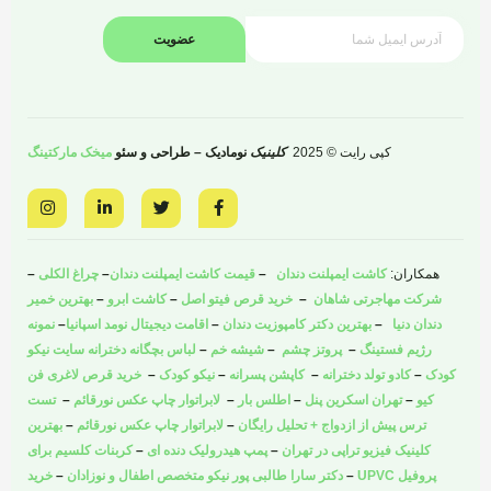
عضویت
کپی رایت © 2025
کلینیک
نومادیک – طراحی و سئو
میخک مارکتینگ
I
L
T
F
n
i
w
a
s
n
i
c
t
k
t
e
a
e
t
b
همکاران:
کاشت ایمپلنت دندان
–
قیمت کاشت ایمپلنت دندان
–
چراغ الکلی
–
g
d
e
o
r
i
r
o
شرکت مهاجرتی شاهان
–
خرید قرص فیتو اصل
–
کاشت ابرو
–
بهترین خمیر
a
n
k
دندان دنیا
–
بهترین دکتر کامپوزیت دندان
–
اقامت دیجیتال نومد اسپانیا
–
نمونه
m
-
-
i
f
رژیم فستینگ
–
پروتز چشم
–
شیشه خم
–
لباس بچگانه دخترانه سایت نیکو
n
کودک
–
کادو تولد دخترانه
–
کاپشن پسرانه
–
نیکو کودک
–
خرید قرص لاغری فن
کیو
–
تهران اسکرین پنل
–
اطلس بار
–
لابراتوار چاپ عکس نورقائم
–
تست
ترس پیش از ازدواج + تحلیل رایگان
–
لابراتوار چاپ عکس نورقائم
–
بهترین
کلینیک فیزیو تراپی در تهران
–
پمپ هیدرولیک دنده ای
–
کربنات کلسیم برای
پروفیل UPVC
–
دکتر سارا طالبی پور نیکو متخصص اطفال و نوزادان
–
خرید