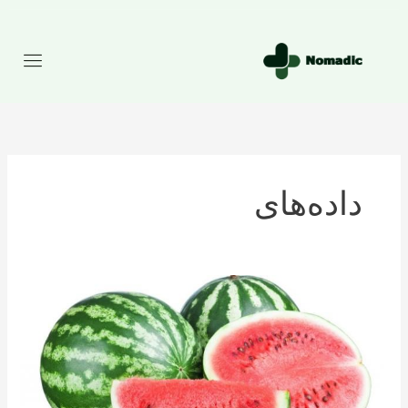
رش
ه
حتوا
داده‌های
تعداد
کالری
موجود
در
هندوانه