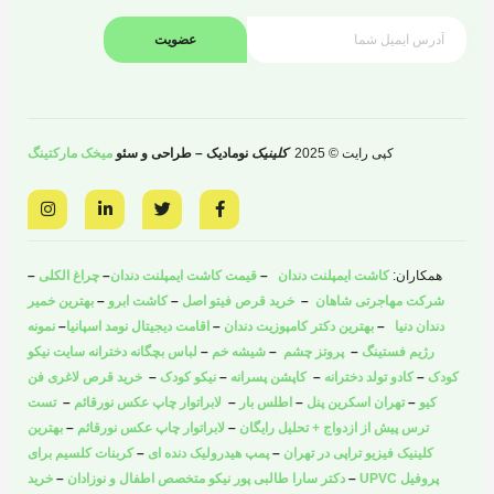
عضویت
کپی رایت © 2025
کلینیک
نومادیک – طراحی و سئو
میخک مارکتینگ
I
L
T
F
n
i
w
a
s
n
i
c
t
k
t
e
a
e
t
b
همکاران:
کاشت ایمپلنت دندان
–
قیمت کاشت ایمپلنت دندان
–
چراغ الکلی
–
g
d
e
o
r
i
r
o
شرکت مهاجرتی شاهان
–
خرید قرص فیتو اصل
–
کاشت ابرو
–
بهترین خمیر
a
n
k
دندان دنیا
–
بهترین دکتر کامپوزیت دندان
–
اقامت دیجیتال نومد اسپانیا
–
نمونه
m
-
-
i
f
رژیم فستینگ
–
پروتز چشم
–
شیشه خم
–
لباس بچگانه دخترانه سایت نیکو
n
کودک
–
کادو تولد دخترانه
–
کاپشن پسرانه
–
نیکو کودک
–
خرید قرص لاغری فن
کیو
–
تهران اسکرین پنل
–
اطلس بار
–
لابراتوار چاپ عکس نورقائم
–
تست
ترس پیش از ازدواج + تحلیل رایگان
–
لابراتوار چاپ عکس نورقائم
–
بهترین
کلینیک فیزیو تراپی در تهران
–
پمپ هیدرولیک دنده ای
–
کربنات کلسیم برای
پروفیل UPVC
–
دکتر سارا طالبی پور نیکو متخصص اطفال و نوزادان
–
خرید