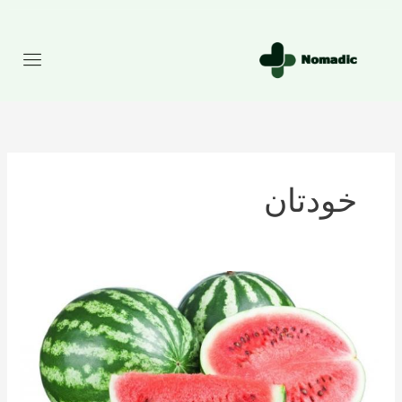
رش
ه
حتوا
خودتان
تعداد
کالری
موجود
در
هندوانه