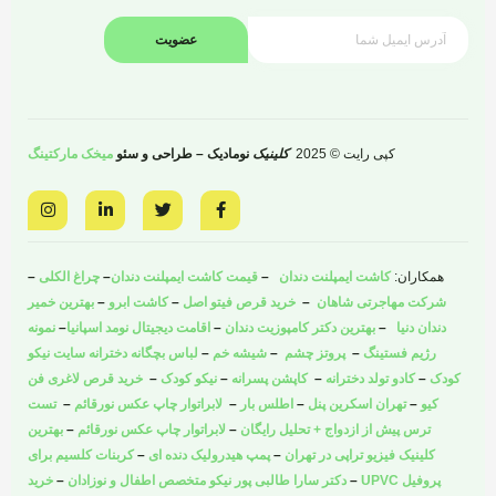
عضویت
کپی رایت © 2025
کلینیک
نومادیک – طراحی و سئو
میخک مارکتینگ
I
L
T
F
n
i
w
a
s
n
i
c
t
k
t
e
a
e
t
b
همکاران:
کاشت ایمپلنت دندان
–
قیمت کاشت ایمپلنت دندان
–
چراغ الکلی
–
g
d
e
o
r
i
r
o
شرکت مهاجرتی شاهان
–
خرید قرص فیتو اصل
–
کاشت ابرو
–
بهترین خمیر
a
n
k
دندان دنیا
–
بهترین دکتر کامپوزیت دندان
–
اقامت دیجیتال نومد اسپانیا
–
نمونه
m
-
-
i
f
رژیم فستینگ
–
پروتز چشم
–
شیشه خم
–
لباس بچگانه دخترانه سایت نیکو
n
کودک
–
کادو تولد دخترانه
–
کاپشن پسرانه
–
نیکو کودک
–
خرید قرص لاغری فن
کیو
–
تهران اسکرین پنل
–
اطلس بار
–
لابراتوار چاپ عکس نورقائم
–
تست
ترس پیش از ازدواج + تحلیل رایگان
–
لابراتوار چاپ عکس نورقائم
–
بهترین
کلینیک فیزیو تراپی در تهران
–
پمپ هیدرولیک دنده ای
–
کربنات کلسیم برای
پروفیل UPVC
–
دکتر سارا طالبی پور نیکو متخصص اطفال و نوزادان
–
خرید