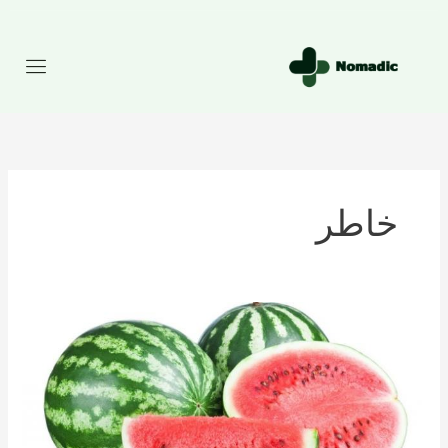
رش
ه
حتوا
خاطر
تعداد
کالری
موجود
در
هندوانه