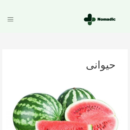
رش
ه
حتوا
حیوانی
تعداد
کالری
موجود
در
هندوانه