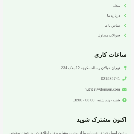
مجله
درباره ما
تماس با ما
سوالات متداول
ساعات کاری
تهران،خیالان رسالت،کوجه 12،پلاک 234
021585741
nutritist@domain.com
شنبه - پنج شنبه : 08:00 - 18:00
اکنون مشترک شوید
با ثبت ایمیل خود در خبرنامه ما از بهترین مشاوره ها و اطلاعات روز حوزه سلامتی