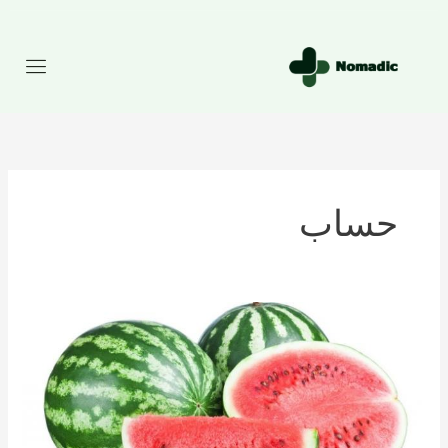
رش
ه
حتوا
حساب
تعداد
کالری
موجود
در
هندوانه