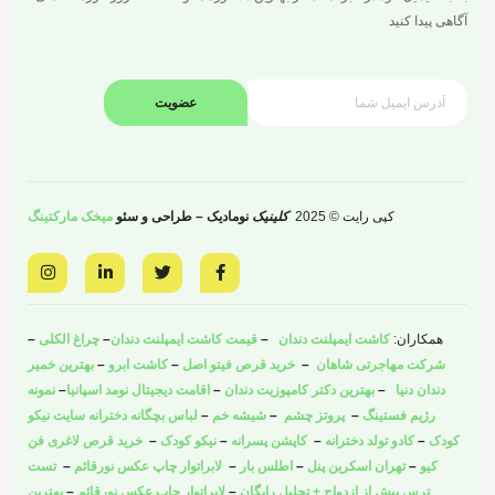
آگاهی پیدا کنید
عضویت
کپی رایت © 2025
کلینیک
نومادیک – طراحی و سئو
میخک مارکتینگ
I
L
T
F
n
i
w
a
s
n
i
c
t
k
t
e
a
e
t
b
همکاران:
کاشت ایمپلنت دندان
–
قیمت کاشت ایمپلنت دندان
–
چراغ الکلی
–
g
d
e
o
r
i
r
o
شرکت مهاجرتی شاهان
–
خرید قرص فیتو اصل
–
کاشت ابرو
–
بهترین خمیر
a
n
k
دندان دنیا
–
بهترین دکتر کامپوزیت دندان
–
اقامت دیجیتال نومد اسپانیا
–
نمونه
m
-
-
i
f
رژیم فستینگ
–
پروتز چشم
–
شیشه خم
–
لباس بچگانه دخترانه سایت نیکو
n
کودک
–
کادو تولد دخترانه
–
کاپشن پسرانه
–
نیکو کودک
–
خرید قرص لاغری فن
کیو
–
تهران اسکرین پنل
–
اطلس بار
–
لابراتوار چاپ عکس نورقائم
–
تست
ترس پیش از ازدواج + تحلیل رایگان
–
لابراتوار چاپ عکس نورقائم
–
بهترین