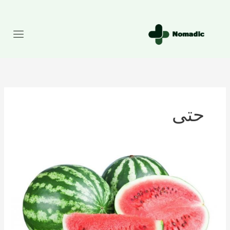
رش
ه
حتوا
حتی
تعداد
کالری
موجود
در
هندوانه