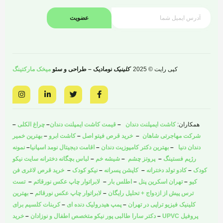
عضویت
کپی رایت © 2025
کلینیک
نومادیک – طراحی و سئو
میخک مارکتینگ
I
L
T
F
n
i
w
a
s
n
i
c
t
k
t
e
a
e
t
b
همکاران:
کاشت ایمپلنت دندان
–
قیمت کاشت ایمپلنت دندان
–
چراغ الکلی
–
g
d
e
o
r
i
r
o
شرکت مهاجرتی شاهان
–
خرید قرص فیتو اصل
–
کاشت ابرو
–
بهترین خمیر
a
n
k
دندان دنیا
–
بهترین دکتر کامپوزیت دندان
–
اقامت دیجیتال نومد اسپانیا
–
نمونه
m
-
-
i
f
رژیم فستینگ
–
پروتز چشم
–
شیشه خم
–
لباس بچگانه دخترانه سایت نیکو
n
کودک
–
کادو تولد دخترانه
–
کاپشن پسرانه
–
نیکو کودک
–
خرید قرص لاغری فن
کیو
–
تهران اسکرین پنل
–
اطلس بار
–
لابراتوار چاپ عکس نورقائم
–
تست
ترس پیش از ازدواج + تحلیل رایگان
–
لابراتوار چاپ عکس نورقائم
–
بهترین
کلینیک فیزیو تراپی در تهران
–
پمپ هیدرولیک دنده ای
–
کربنات کلسیم برای
پروفیل UPVC
–
دکتر سارا طالبی پور نیکو متخصص اطفال و نوزادان
–
خرید