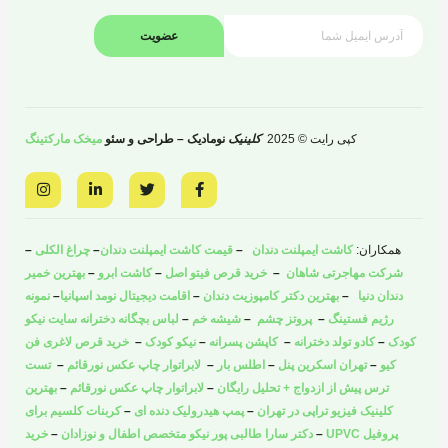
عضویت
کپی رایت © 2025
کلینیک
نومادیک – طراحی و سئو
میخک مارکتینگ
I
L
T
F
n
i
w
a
s
n
i
c
t
k
t
e
a
e
t
b
همکاران:
کاشت ایمپلنت دندان
–
قیمت کاشت ایمپلنت دندان
–
چراغ الکلی
–
g
d
e
o
r
i
r
o
شرکت مهاجرتی شاهان
–
خرید قرص فیتو اصل
–
کاشت ابرو
–
بهترین خمیر
a
n
k
دندان دنیا
–
بهترین دکتر کامپوزیت دندان
–
اقامت دیجیتال نومد اسپانیا
–
نمونه
m
-
-
i
f
رژیم فستینگ
–
پروتز چشم
–
شیشه خم
–
لباس بچگانه دخترانه سایت نیکو
n
کودک
–
کادو تولد دخترانه
–
کاپشن پسرانه
–
نیکو کودک
–
خرید قرص لاغری فن
کیو
–
تهران اسکرین پنل
–
اطلس بار
–
لابراتوار چاپ عکس نورقائم
–
تست
ترس پیش از ازدواج + تحلیل رایگان
–
لابراتوار چاپ عکس نورقائم
–
بهترین
کلینیک فیزیو تراپی در تهران
–
پمپ هیدرولیک دنده ای
–
کربنات کلسیم برای
پروفیل UPVC
–
دکتر سارا طالبی پور نیکو متخصص اطفال و نوزادان
–
خرید