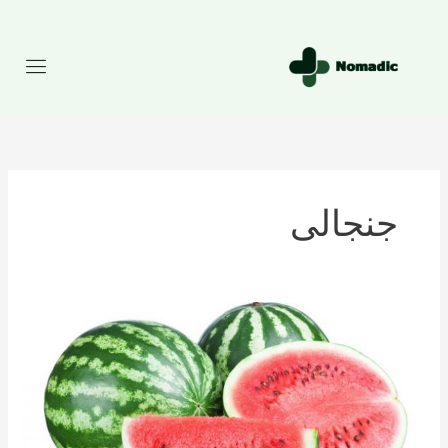
رش
ه
حتوا
جنجالی
تعداد
کالری
موجود
در
هندوانه