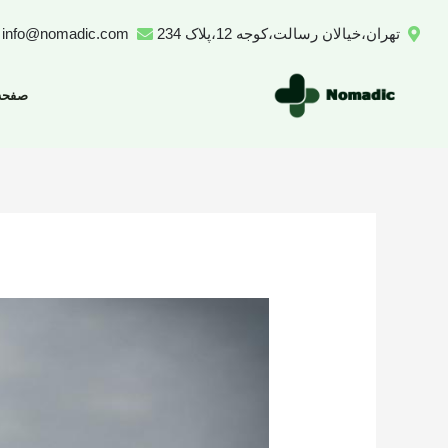
رش
تهران،خیالان رسالت،کوجه 12،پلاک 234
info@nomadic.com
ه
حتوا
صفحه