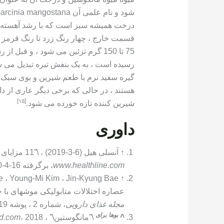
درخت همیشه سبز است که با رشد آهسته و
قسمت خارج ، چهار رنگ زرد تا رنگ قرمز و
75 تا 150 گرم تزئین می شود ، و قب
گیره سفید نرم با طعم شیرین و بوی سبک ،
هستند ، در حالی که برخی دیگر عاری از دان
[١٥]
شیرین کننده تازه خورده می شود.
داوری
↑
آنسلی هیل (6-3-2019) ، \”11 مزایای سلامتی مانگوستین (و نحوه خوردن آن)\” ،
www.healthline.com
، برگرفته 16-4-2020. ویرایش شده
↑
عصاره اختلالات متابولیکی موشهای با چربی بالا را ب
مجله غذای دارویی
، شماره 2 ، پوشه 19 ، صفحه 148-154. ویرایش شده
بوها
برای
^
\”مانگوستین\” ،
، 2018 ، برگرفته 16-4-2020. ویرایش شده
d.com