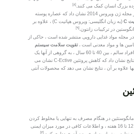
[٨]
ده بزرگ انسان کمک می کنند.
یک مطالعه آزمایشگاهی منتشر شده در مجله ژن ویروس 2014 نشان داد که عصاره پوسته
 C
(به زبان انگلیسی: ویروس هپاتیت C) ، علاوه بر
[٩]
نگوستین در ترکیبات زانتون.
ک مطالعه مقدماتی که در سال 2009 در مجله مواد غذایی دارویی منتشر شده است ، حاکی از
ین ها و مواد معدنی است ،
تقویت سلامت سیستم
در بدن ، به عنوان گروهی از افراد سالم ، بین 40 تا 60 سال ، به گروهی از آنها یک
مکمل 30 روزه مانگوسین داده شد ، و نتایج نشان داد که کاهش پروتئین C-Ective نشان می
، و سلولهای ایمنی بدن بالا (TVS) آنها علاوه بر آن ، نتایج نشان می دهد که محصولات آنتی
ین
نگوستئین در هنگام مصرف به تنهایی یا مخلوط کردن
با برخی گیاهان دیگر ، برای مدت زمانی از 12 تا 16 هفته ، و اطلاعات کافی در مورد میزان ایمنی
[٣]
 ندارد ، بهتر است از خوردن آن خودداری کنید.