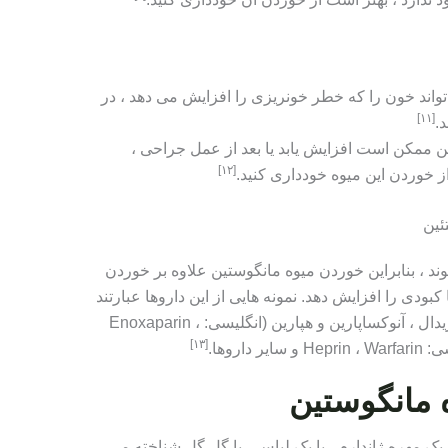
واند خون را که خطر خونریزی را افزایش می دهد ، در
[١١]
.
 ممکن است افزایش یابد یا بعد از عمل جراحی ،
[١٢]
از خوردن این میوه خودداری کنید.
ئین
د ، بنابراین خوردن میوه مانگوستین علاوه بر خوردن
ودی را افزایش دهد. نمونه هایی از این داروها عبارتند
از: آسپیرین ، کلوپگرل ، دیپیریدامول ، دیپیریدال ، آنوکساپارین و هپارین (انگلیسی: Enoxaparin ،
[١٣]
 مانگوستین
ک مهره ژاندارم ، یا یک لباس ، یا گل گل شناخته می