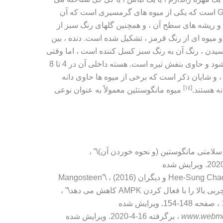
شود و نام علمی آن Garcinia mangostana است که یکی از میوه های گرمسیری است که آن
 ریشه های سطح آن ، و همچنین گلهای رنگ سبز از
 میوه ای از رنگ قرمز ، تشکیل شده است. دنده ، بین
ل از رسیدن ، رنگ آن به رنگ سبز کسل کننده است ، اما وقتی
رسیده است ، به یک بنفش تیره تبدیل می شود و حاوی بنفش تیره است. هسته داخلی آن در 4 تا 8
 و شایان ذکر است که برخی از میوه ها حاوی دانه
[١٤]
ه هستند.
میوه مانگوستئین معمولاً به عنوان نوعی
Hee-Sung Chae ، Young-Mi Kim ، Jin-Kyung Bae و دیگران (2016) ، \”Mangosteen
ا فعال کردن AMPK کاهش می دهد\” ،
www.webm