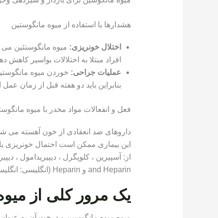
هشدارها با استفاده از میوه مانگوستین
اختلال خونریزی:
میوه مانگوستئین می ت
افراد مبتلا به اختلالات بواسیر کاهش دهد
عملیات جراحی:
خوردن میوه مانگوستین
بنابراین باید دو هفته قبل از زمان عمل 
فعل و انفعالات مواد مخدر با میوه مانگوست
داروهای ضد انعقادی از خون آهسته می شون
این بیماری ممکن است احتمال خونریزی یا کب
and Heparin و Heparin (انگلیسی: انگلیسی: Heprin ، Warfarin و سایر داروها.
یک مرور کلی از میوه
میوه میوه مانگوسین و درخت آن به عنوان ی