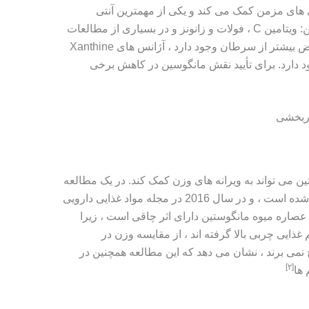
ی های مزمن کمک می کند و یکی از مهمترین آنتی
اکسیدان های موجود در میوه مانگوستین: ویتامین C ، فولات و زانونز و در بسیاری از مطالعات
، به نظر می رسد که عارضه ای ، عوارض بیشتر از سرطان وجود دارد ، آژانس های Xanthine
ود دارد. برای تأیید نقش مانگوسین در کاهش برخی
ثربخشی
ن می تواند به ویرانه های وزن کمک کند. در یک مطالعه
آزمایشگاهی که بر روی موش ها انجام شده است ، و در سال 2016 در مجله مواد غذایی دارویی
صاره میوه مانگوستین دارای اثر چاقی است ، زیرا
غذایی چربی بالا گرفته اند ، از مقایسه وزن در
 نمی برند ، نشان می دهد که این مطالعه همچنین در
[٢]
 ها