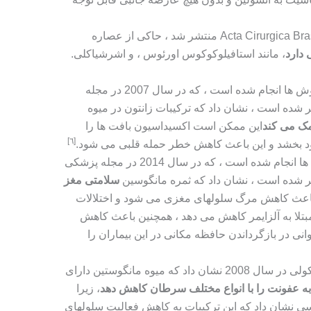
مطالعه ای که در سال 2014 در Acta Cirurgica Brasileira منتشر شد ، حاکی از عصاره
 دارد
، مانند استافیلوکوکوس اورئوس ، و اشرشیاکلی.
یک مطالعه آزمایشگاهی که در مورد موش ها انجام شده است ، که در سال 2007 در مجله
ده است ، نشان داد که ترکیبات زانتون در میوه
ک می کند
این ممکن است اکسیداسیون بافت ها را
[٦]
بود بخشد و این باعث کاهش خطر حمله قلبی می شود.
یک مطالعه آزمایشگاهی که روی موش ها انجام شده است ، که در سال 2014 در مجله پزشکی
ر شده است ، نشان داد که ثمره مانگوسین
سلامتی مغز
 باعث کاهش مرگ سلولهای مغزی می شود و اختلالات
 مبتلا به آلزایمر کاهش می دهد ، همچنین باعث کاهش
نی در بازگرداندن حافظه مکانی در این بیماران را
بررسی منتشر شده در مجله علوم مولکولی در سال 2008 نشان داد که میوه مانگوستین دارای
به عفونت را با انواع مختلف سرطان کاهش دهد
، زیرا
Za است. این بررسی نشان داد که این ترکیبات به کاهش فعالیت سلولهای