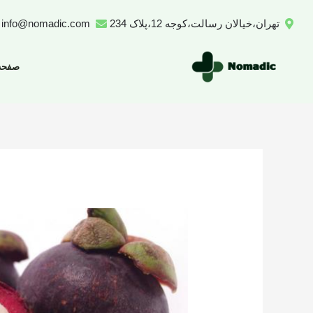
رش
تهران،خیالان رسالت،کوجه 12،پلاک 234
info@nomadic.com
ه
حتوا
صفحه