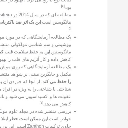
[٤]
بود.
مانگوسین است
این یک اثر ضد باکتریایی
[٥]
بیوشیمی و سم شناسی مولکولی منتشر ش
مانگوستین
این به حفظ سلامت قلب کم
کاهش داده و کار آنزیم های قلب را به
مکمل و جایگزین مبتنی بر شواهد منتش
را حفظ می کند
، از آنجا که خوردن آن
شناختی یا شناختی را به ویژه در افراد
عفونت ها و اکسیداسیون می شود و ناتوا
[٧]
کاهش می دهد.
خواص است
این ممکن است خطر ابتلا 
حاوی ترکیبات nthon