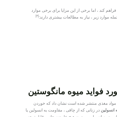
راهم کند ، اما برخی از این مزایا برای برخی موارد
[٣]
جمله موارد زیر ، نیاز به مطالعات بیشتری دارند:
د فواید میوه مانگوستین
العه کوچک که در سال 2018 در مواد مغذی منتشر شده است نشان داد که خوردن
 انسولین
در زنانی که از چاقی ، مقاومت به انسولین یا
ود در حساسیت به انسولین و بدون هیچ عارضه جانبی قابل توجه