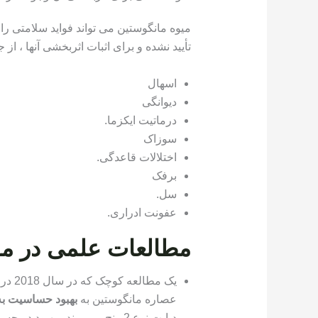
میوه مانگوستین می تواند فواید سلامتی را ف
تأیید نشده و برای اثبات اثربخشی آنها ، از 
اسهال
دیوانگی
درماتیت ایکزما.
سوزاک
اختلالات قاعدگی.
برفک
سل.
عفونت ادراری.
مطالعات علمی در مور
یک مط
عصاره مانگوستین به
بهبود حساسیت به
دیابت نوع 2 رنج می برند ، بهب