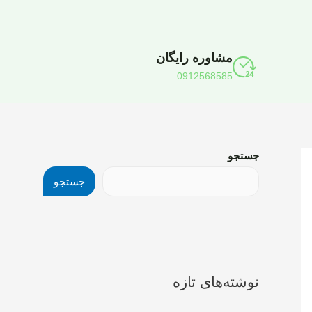
مشاوره رایگان
0912568585
جستجو
جستجو
نوشته‌های تازه