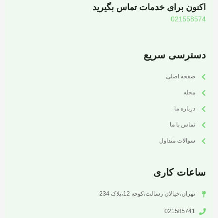
اکنون برای خدمات تماس بگیرید
021558574
دسترسی سریع
صفحه اصلی
مجله
درباره ما
تماس با ما
سوالات متداول
ساعات کاری
تهران،خیالان رسالت،کوجه 12،پلاک 234
021585741