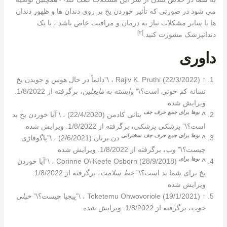
می شود در صورتی که تأثیر خوردن یخ بر روی دندان ها و ظهور دندان
ها یا سایر مشکلات نیاز به درمان و مراقبت خاص باشد ، با یک
[٢]
دندانپزشک مشورت کنید.
داوری
↑
Rajiv K. Pruthi (22/3/2022) ، \”دائماً در حال هوس و جویدن یخ
نشانه کم خونی است؟\”
وابسته به مایعلین
، برگرفته از 1/8/2022.
ویرایش شده
بوها
برای
جمع
حرف
جف
^
بتانی کادمن (22/4/2020) ، \”آیا خوردن یخ بد
است؟\”
پزشکی پزشکی
، برگرفته از 1/8/2022. ویرایش شده
بوها
برای
جمع
حرف
جف
سخنرانی
^
دن برنان (2/6/2021) ، \”پاگوفاژی
چیست؟\”
وب
، برگرفته از 1/8/2022. ویرایش شده
بوها
برای
^
Corinne O\’Keefe Osborn (28/9/2018) ، \”آیا خوردن
یخ برای شما بد است؟\”
خط سلامت
، برگرفته از 1/8/2022.
ویرایش شده
↑
Toketemu Ohwovoriole (19/1/2021) ، \”پیجیا چیست؟\”
خیلی
خوب
، برگرفته از 1/8/2022. ویرایش شده