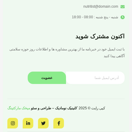
nutritist@domain.com
شنبه - پنج شنبه : 08:00 - 18:00
اکنون مشترک شوید
با ثبت ایمیل خود در خبرنامه ما از بهترین مشاوره ها و اطلاعات روز حوزه سلامتی
آگاهی پیدا کنید
عضویت
کپی رایت © 2025
کلینیک
نومادیک – طراحی و سئو
میخک مارکتینگ
I
L
T
F
n
i
w
a
s
n
i
c